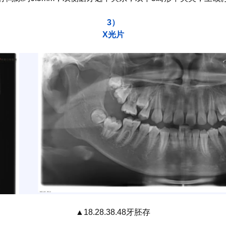
3）
X光片
▲18.28.38.48牙胚存