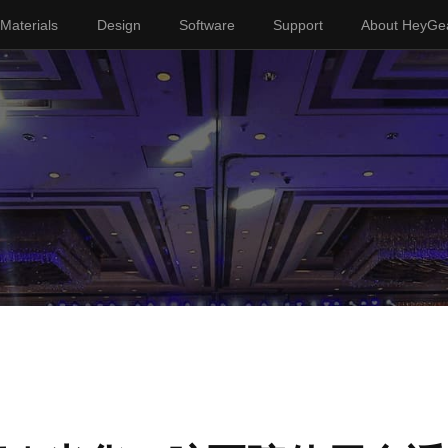
Materials
Design
Software
Support
About HeyGe