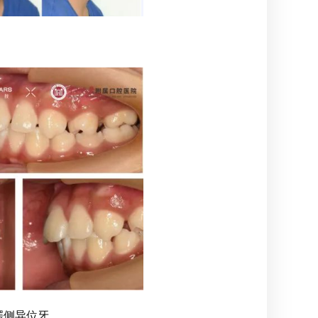
腭侧异位牙