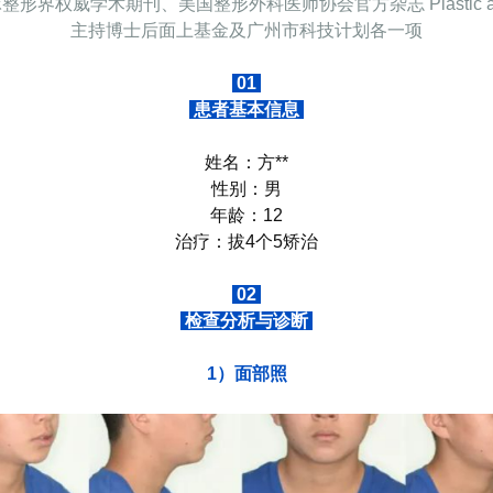
威学术期刊、美国整形外科医师协会官方杂志 Plastic and Recon
主持博士后面上基金及广州市科技计划各一项
01
患者基本信息
姓名：方**
性别：男
年龄：12
治疗：拔4个5矫治
02
检查分析与诊断
1）面部照