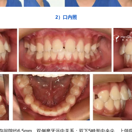
2）口内照
存间隙约6.5mm，双侧磨牙远中关系；双下5畸形中央尖，上颌