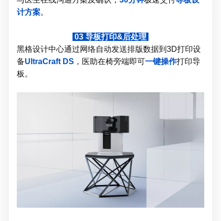
计方案
。
03
导板打印&后处理
黑格设计中心通过网络自动发送排版数据到3D打印设
备
UltraCraft DS
，医助在椅旁端即可
一键操作
打印导
板。