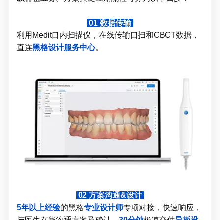
01
数据传输
利用Medit口内扫描仪，在线传输口扫和CBCT数据，
直连
黑格设计服务中心
。
02
方案沟通&设计
5年以上经验
的黑格
专业设计师
专项对接，快速响应，
与医生在线沟通方案及确认，
30分钟
极速交付
导板设