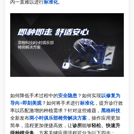
内一直难以进行
标准化
。
如何降低手术过程中的
安全隐患
？
如何实现
以修复为
导向
+
即刻美观
？
如何将手术进行
标准化
，提升诊疗效
率以匹配激增的种植需求？
针对这些难题，
黑格科技
全新发布
两小时俱乐部椅旁解决方案
，操作应用更加
简单，流程更加便捷高效，让
诊所
能够
轻松、快速升
级种植业务
。
方案关键应用流程可分为以下四步：