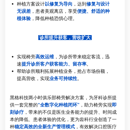
种植方案设计
以修复为导向
，达到
修复与设计
无误差
，患者美观离店，享受
便捷、舒适的种
植体验
，降低种植恐惧心理。
诊所提升获客，营收扩大
实现椅旁
高效运维
，为诊所带来稳定客流，迅
速
提升诊所客户获客能力、留存率
。
帮助诊所顺利拓展种植业务，抢占市场份额，
提高营收，实现
业务可持续性
。
黑格科技两小时俱乐部椅旁解决方案，为牙科诊所提
供一套完整的
“全数字化种植闭环”
，助力椅旁实现
即
刻诊疗
，带来的不仅是医生业务能力的提升、时间成
本的降低、患者体验的优化，更为齿科行业创造了一
种
稳定高效的全新生产管理模式
，有效解决口腔医疗