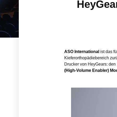
HeyGear
ASO International
ist das f
Kieferorthopädiebereich zur
Drucker von HeyGears: den
(High-Volume Enabler) Mo