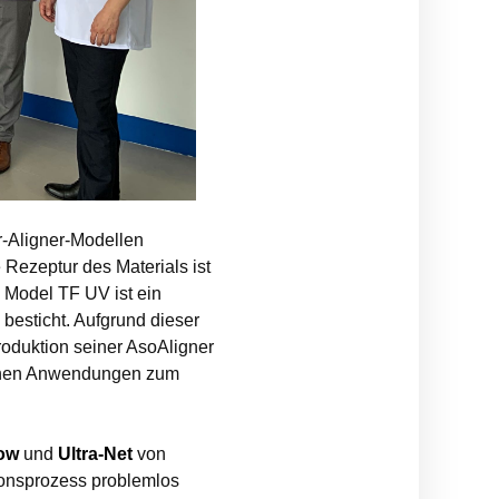
ar-Aligner-Modellen
Rezeptur des Materials ist
 Model TF UV ist ein
besticht. Aufgrund dieser
roduktion seiner AsoAligner
schen Anwendungen zum
low
und
Ultra-Net
von
onsprozess problemlos