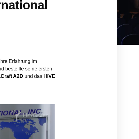
national
ahre Erfahrung im
d bestellte seine ersten
aCraft A2D
und das
HiVE