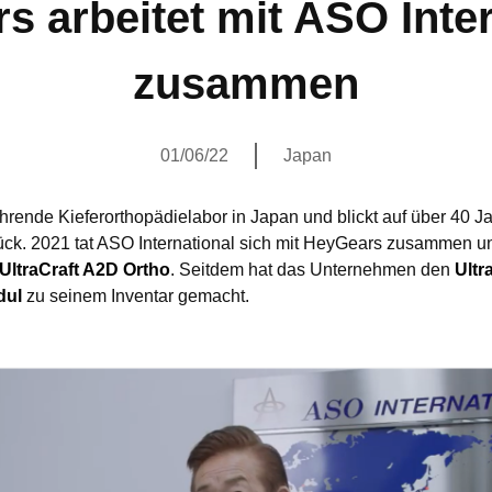
s arbeitet mit ASO Inter
zusammen
01/06/22
Japan
ührende Kieferorthopädielabor in Japan und blickt auf über 40 J
ück. 2021 tat ASO International sich mit HeyGears zusammen un
UltraCraft A2D Ortho
. Seitdem hat das Unternehmen den
Ultr
dul
zu seinem Inventar gemacht.