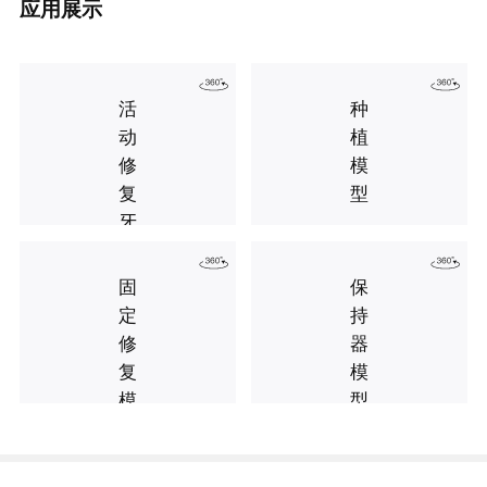
应用展示
活
种
动
植
修
模
复
型
牙
模
固
保
定
持
修
器
复
模
模
型
型