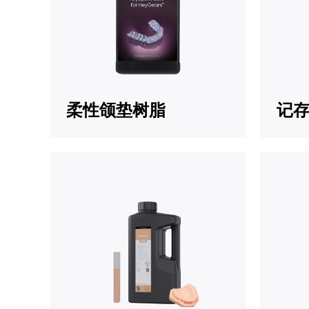
柔性颌垫树脂
记