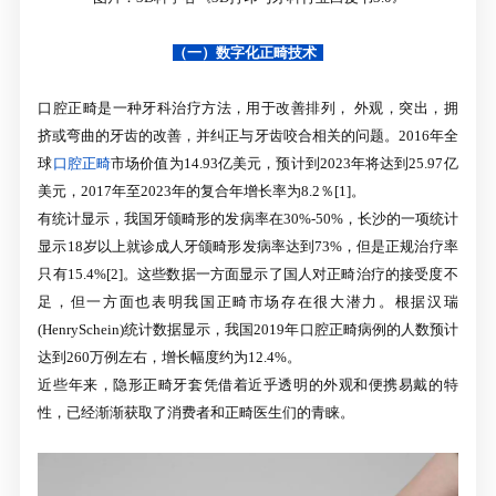
（一）数字化正畸技术
口腔正畸是一种牙科治疗方法，用于改善排列， 外观，突出，拥
挤或弯曲的牙齿的改善，并纠正与牙齿咬合相关的问题。2016年全
球
口腔正畸
市场价值为14.93亿美元，预计到2023年将达到25.97亿
美元，2017年至2023年的复合年增长率为8.2％[1]。
有统计显示，我国牙颌畸形的发病率在30%-50%，长沙的一项统计
显示18岁以上就诊成人牙颌畸形发病率达到73%，但是正规治疗率
只有15.4%[2]。这些数据一方面显示了国人对正畸治疗的接受度不
足，但一方面也表明我国正畸市场存在很大潜力。根据汉瑞
(HenrySchein)统计数据显示，我国2019年口腔正畸病例的人数预计
达到260万例左右，增长幅度约为12.4%。
近些年来，隐形正畸牙套凭借着近乎透明的外观和便携易戴的特
性，已经渐渐获取了消费者和正畸医生们的青睐。