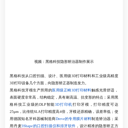
视频：黑格科技隐形矫治器制作展示
黑格科技从口腔扫描、设计、医用级3D打印材料和工业级高精度
3D打印设备几个方面，向隐形矫正器制造发力。
黑格科技牙模生产所用的
医用级正畸3D打印材料
触感光滑舒适，
表面硬度非常高，结构稳定，具有耐高温、抗变形的特点；采用黑
格科技工业级的DLP智能
3D打印机
打印牙模，打印精度可达
25μm，比传统SLA打印精度高4倍，牙模还原精确，误差率低；使
用德国知名牙科器械制造商
Dreve的专用膜片材料
制造矫治器；采
用丹麦
3Shape的口腔扫描仪和排牙软件
，设计精准的隐形矫正方