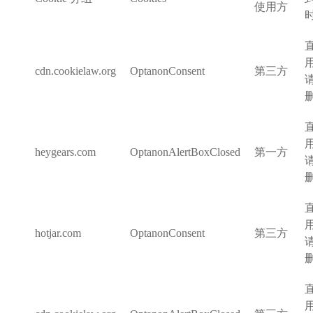
使用方
cdn.cookielaw.org
OptanonConsent
第三方
heygears.com
OptanonAlertBoxClosed
第一方
hotjar.com
OptanonConsent
第三方