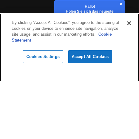
Hallo!
Holen Sie sich das neueste
Angebot!
Branchen
By clicking “Accept All Cookies”, you agree to the storing of
cookies on your device to enhance site navigation, analyze
site usage, and assist in our marketing efforts.
Cookie
Hardware
Statement
Cookies Settings
Accept All Cookies
Materialien
footer_navs_design
Software und Cloud
Support und Service