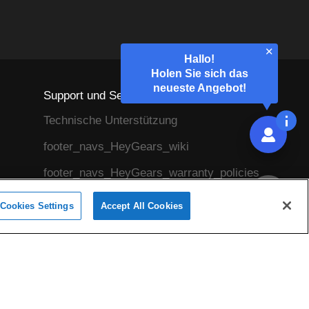
Hallo!
Holen Sie sich das
neueste Angebot!
Support und Service
Technische Unterstützung
footer_navs_HeyGears_wiki
footer_navs_HeyGears_warranty_policies
Cookies Settings
Accept All Cookies
Mehr erfahren
Artikel und Fallstudien
Neuigkeiten
Events