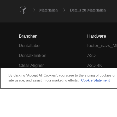
Materialien
Details zu Materialien
Branchen
Hardware
Dentallabor
footer_navs_
Dentalkliniken
A3D
Clear Aligner
A2D 4K
Reflex-Serie
A2D
By clicking “Accept All Cookies”, you agree to the storing of cookies on
site usage, and assist in our marketing efforts.
Cookie Statement
Orthetik und Prothetik
A2D HD
Hearables
ChairSide Pro
Anwendungen
ChairSide
HiVE