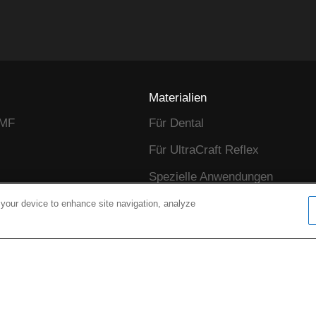
Materialien
MMF
Für Dental
Für UltraCraft Reflex
Spezielle Anwendungen
 your device to enhance site navigation, analyze
footer_navs_design
footer_navs_design_center
footer_navs_ai
Software und Cloud