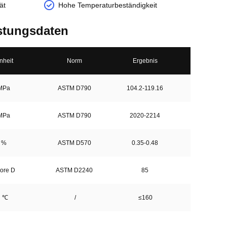
ät
Hohe Temperaturbeständigkeit
stungsdaten
nheit
Norm
Ergebnis
MPa
ASTM D790
104.2-119.16
MPa
ASTM D790
2020-2214
%
ASTM D570
0.35-0.48
ore D
ASTM D2240
85
℃
/
≤160