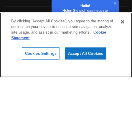
Hallo!
Holen Sie sich das neueste
Angebot!
Branchen
By clicking “Accept All Cookies”, you agree to the storing of
cookies on your device to enhance site navigation, analyze
site usage, and assist in our marketing efforts.
Cookie
Hardware
Statement
Cookies Settings
Accept All Cookies
Materialien
footer_navs_design
Software und Cloud
Support und Service